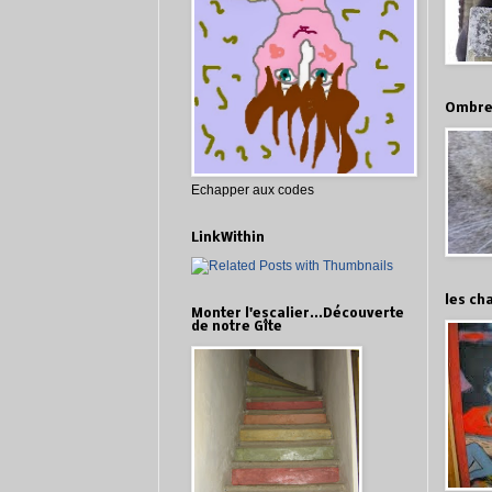
Ombre
Echapper aux codes
LinkWithin
les cha
Monter l'escalier...Découverte
de notre Gîte