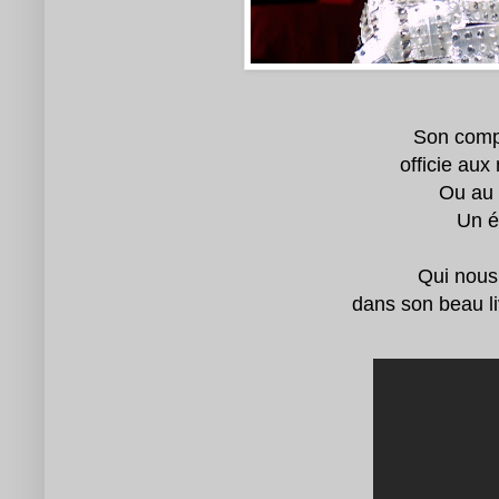
Son compl
officie au
Ou au 
Un é
Qui nous 
dans son beau li