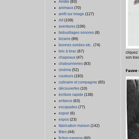
Amitié
(83)
animaux
(70)
arrêt sur image
(127)
Art
(109)
aventures
(106)
bidouillages sonores
(8)
bizarre
(89)
bonnes soirées etc..
(74)
bric à brac
(67)
cliquez
chapeaux
(47)
son trav
chatounneries
(83)
cinéma
(52)
Fauve 
couleurs
(183)
culinaire et compagnie
(65)
découvertes
(10)
écriture rapide
(138)
enfance
(63)
escapades
(77)
espoir
(6)
expos
(23)
fabrication maison
(142)
fêtes
(44)
fiction express
(60)