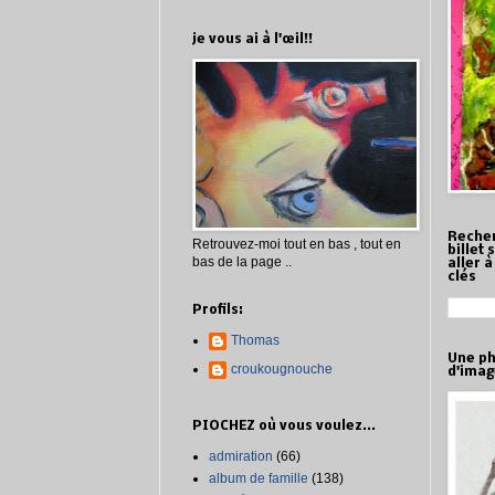
je vous ai à l'œil!!
Recher
Retrouvez-moi tout en bas , tout en
billet 
bas de la page ..
aller 
clés
Profils:
Thomas
Une ph
croukougnouche
d'imag
PIOCHEZ où vous voulez...
admiration
(66)
album de famille
(138)