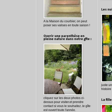
Les nu
A la Maison du courbier, on peut
poser ses valises en toute saison !
Ouvrir une parenthèse en
pleine nature dans notre gîte :
juste u
histoire
cliquez sur les deux photos ci-
La fill
dessus pour visiter.et prendre
contact si vous le souhaitez..le gîte
est ouvert toute l'année.