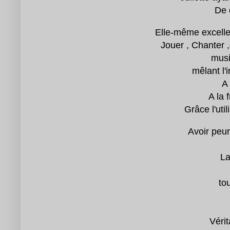
De 
Elle-même excelle 
Jouer , Chanter 
musi
mêlant l'
A 
A la 
Grâce l'uti
Avoir peur
La
to
Vérit