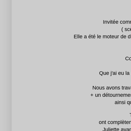
Invitée com
( sc
Elle a été le moteur de d
Co
Que j'ai eu la
Nous avons trava
+ un détournemen
ainsi 
ont complètem
Juliette aya